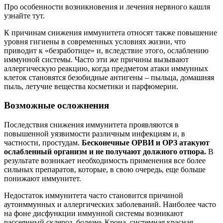
Про особенности возникновения и лечения нервного кашля
узнайте тут.
К причинам снижения иммунитета относят также повышение
уровня гигиены в современных условиях жизни, что
приводит к «безработице» и, вследствие этого, ослаблению
иммунной системы. Часто эти же причины вызывают
аллергическую реакцию, когда предметом атаки иммунных
клеток становятся безобидные антигены – пыльца, домашняя
пыль, летучие вещества косметики и парфюмерии.
Возможные осложнения
Последствия снижения иммунитета проявляются в
повышенной уязвимости различным инфекциям и, в
частности, простудам.
Бесконечные ОРВИ и ОРЗ атакуют
ослабленный организм и не получают должного отпора.
В
результате возникает необходимость применения все более
сильных препаратов, которые, в свою очередь, еще больше
понижают иммунитет.
Недостаток иммунитета часто становится причиной
аутоиммунных и аллергических заболеваний. Наиболее часто
на фоне дисфункции иммунной системы возникают
рассеянный склероз, болезнь Крона, системная красная