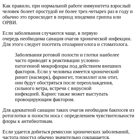
Как правило, при нормальной работе иммунитета взрослый
человек болеет простудой не более трех-четырех раз в году и
обычно это происходит в период эпидемии гриппа или
ОРВИ.
Если заболевания случаются чаще, в первую
очередь необходима санация очагов хронической инфекции.
Для этого следует посетить отоларинголога и стоматолога.
Заболевания ротовой полости и глотки наиболее
часто приводят к реактивации условно-
патогенной микрофлоры под действием внешних
факторов. Если у человека имеется хронический
ринит (насморк), фарингит, тонзиллит или отит,
они будут обостряться после переохлаждения,
сильного ветра, встречи с вирусной
инфекцией. Кариес также может выступать
провоцирующим фактором.
Для адекватной санации таких очагов необходим бакпосев из
ротоглотки и полости носа с определением чувствительности
флоры к антибиотикам.
Если удается добиться ремиссии хронических заболеваний,
частота простуд обычно значительно сокращается.