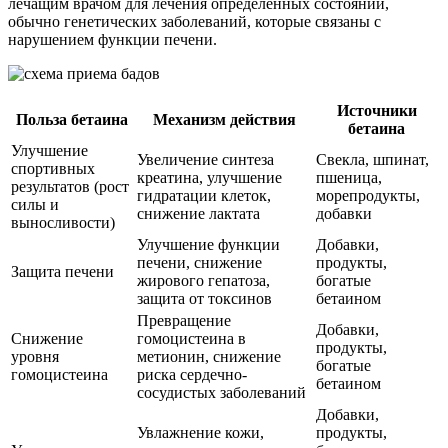
лечащим врачом для лечения определенных состояний,
обычно генетических заболеваний, которые связаны с
нарушением функции печени.
Источники
Польза бетаина
Механизм действия
бетаина
Улучшение
Увеличение синтеза
Свекла, шпинат,
спортивных
креатина, улучшение
пшеница,
результатов (рост
гидратации клеток,
морепродукты,
силы и
снижение лактата
добавки
выносливости)
Улучшение функции
Добавки,
печени, снижение
продукты,
Защита печени
жирового гепатоза,
богатые
защита от токсинов
бетаином
Превращение
Добавки,
Снижение
гомоцистеина в
продукты,
уровня
метионин, снижение
богатые
гомоцистеина
риска сердечно-
бетаином
сосудистых заболеваний
Добавки,
Увлажнение кожи,
продукты,