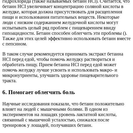
гидрохлорида (также называемых бетаин HCl). Считается, что
бетаин HCI увеличивает концентрацию соляной кислоты в
желудке, которая должна присутствовать для расщепления
пищи и использования питательных веществ. Некоторые
люди с низким содержанием желудочной кислоты могут
испытывать целый ряд проблем с пищеварением ввиду
гипоацидности. Бетаин способен облегчить эти проблемы ().
Также для этих целей эффективно использовать бетаин вместе
с пепсином.
В таком случае рекомендуется принимать экстракт бетаина
HCI перед едой, чтобы помочь желудку раствориться и
обработать пищу. Прием бетаина HCl перед едой может
помочь желудку лучше усвоить и использовать макро- и
микронутриенты, улучшить здоровье пищеварительного
тракта.
6. Помогает облегчить боль
Научные исследования показали, что бетаин положительно
влияет на людей с мышечными болями. В одном из
экспериментов на лошадях уровень лактатной кислоты,
связанный с мышечной усталостью, снижался после
тренировок у лошадей, получавших бетаин.