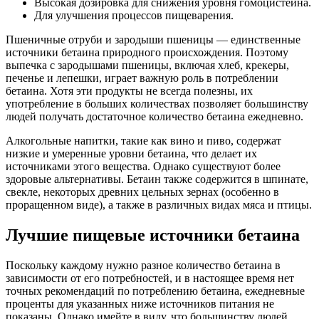
Высокая дозировка для снижения уровня гомоцистеина.
Для улучшения процессов пищеварения.
Пшеничные отруби и зародыши пшеницы — единственные
источники бетаина природного происхождения. Поэтому
выпечка с зародышами пшеницы, включая хлеб, крекеры,
печенье и лепешки, играет важную роль в потреблении
бетаина. Хотя эти продукты не всегда полезны, их
употребление в больших количествах позволяет большинству
людей получать достаточное количество бетаина ежедневно.
Алкогольные напитки, такие как вино и пиво, содержат
низкие и умеренные уровни бетаина, что делает их
источниками этого вещества. Однако существуют более
здоровые альтернативы. Бетаин также содержится в шпинате,
свекле, некоторых древних цельных зернах (особенно в
проращенном виде), а также в различных видах мяса и птицы.
Лучшие пищевые источники бетаина
Поскольку каждому нужно разное количество бетаина в
зависимости от его потребностей, и в настоящее время нет
точных рекомендаций по потреблению бетаина, ежедневные
проценты для указанных ниже источников питания не
показаны. Однако имейте в виду, что большинству людей