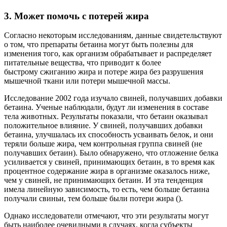
3. Может помочь с потерей жира
Согласно некоторым исследованиям, данные свидетельствуют
о том, что препараты бетаина могут быть полезны для
изменения того, как организм обрабатывает и распределяет
питательные вещества, что приводит к более
быстрому сжиганию жира и потере жира без разрушения
мышечной ткани или потери мышечной массы.
Исследование 2002 года изучало свиней, получавших добавки
бетаина. Ученые наблюдали, будут ли изменения в составе
тела животных. Результаты показали, что бетаин оказывал
положительное влияние. У свиней, получавших добавки
бетаина, улучшалась их способность усваивать белок, и они
теряли больше жира, чем контрольная группа свиней (не
получавших бетаин). Было обнаружено, что отложение белка
усиливается у свиней, принимающих бетаин, в то время как
процентное содержание жира в организме оказалось ниже,
чем у свиней, не принимающих бетаин. И эта тенденция
имела линейную зависимость, то есть, чем больше бетаина
получали свиньи, тем больше были потери жира ().
Однако исследователи отмечают, что эти результаты могут
быть наиболее очевидными в случаях, когда субъекты