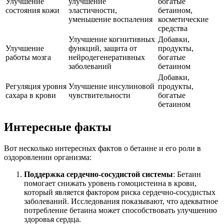
Улучшение
улучшение
богатые
состояния кожи
эластичности,
бетаином,
уменьшение воспаления
косметические
средства
Улучшение когнитивных
Добавки,
Улучшение
функций, защита от
продукты,
работы мозга
нейродегенеративных
богатые
заболеваний
бетаином
Добавки,
Регуляция уровня
Улучшение инсулиновой
продукты,
сахара в крови
чувствительности
богатые
бетаином
Интересные факты
Вот несколько интересных фактов о бетаине и его роли в
оздоровлении организма:
Поддержка сердечно-сосудистой системы
: Бетаин
помогает снижать уровень гомоцистеина в крови,
который является фактором риска сердечно-сосудистых
заболеваний. Исследования показывают, что адекватное
потребление бетаина может способствовать улучшению
здоровья сердца.