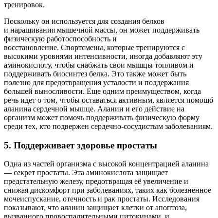
тренировок.
Поскольку он используется для создания белков
и наращивания мышечной массы, он может поддерживать
физическую работоспособность и
восстановление. Спортсмены, которые тренируются с
высокими уровнями интенсивности, иногда добавляют эту
аминокислоту, чтобы снабжать свои мышцы топливом и
поддерживать биосинтез белка. Это также может быть
полезно для предотвращения усталости и поддержания
большей выносливости. Еще одним преимуществом, когда
речь идет о том, чтобы оставаться активным, является помощб
аланина сердечной мышце. Аланин и его действие на
организм может помочь поддерживать физическую форму
среди тех, кто подвержен сердечно-сосудистым заболеваниям.
5. Поддерживает здоровье простаты
Одна из частей организма с высокой концентрацией аланина
— секрет простаты. Эта аминокислота защищает
предстательную железу, предотвращая её увеличение и
снижая дискомфорт при заболеваниях, таких как болезненное
мочеиспускание, отечность и рак простаты. Исследования
показывают, что аланин защищает клетки от апоптоза,
вызванного провоспалительными цитокинами, и