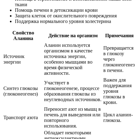
ткани
Помощь печени в детоксикации крови
Защита клеток от окислительного повреждения
Поддержка нормального уровня холестерина
Свойство
Действие на организм
Примечания
Аланина
Аланин используется
Превращается
организмом в качестве
в глюкозу
Источник
источника энергии,
через
энергии
особенно мышцами во
глюконеогенез
время физической
в печени.
активности.
Важен для
Участвует в
поддержания
Синтез глюкозы
глюконеогенезе, процессе
уровня
(глюконеогенез)
образования глюкозы из
глюкозы в
неуглеводных источников.
крови.
Переносит азот из мышц в
печень для выведения или
Цикл аланин-
Транспорт азота
повторного
глюкоза.
использования.
Обладает некоторыми
антиоксидантными