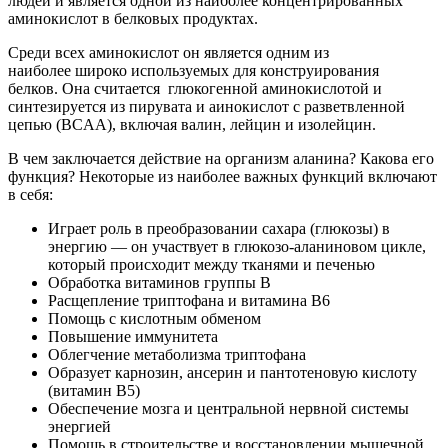
людей и является одной из наиболее концентрированных
аминокислот в белковых продуктах.
Среди всех аминокислот он является одним из
наиболее широко используемых для конструирования
белков. Она считается глюкогенной аминокислотой и
синтезируется из пирувата и аинокислот с разветвленной
цепью (BCAA), включая валин, лейцин и изолейцин.
В чем заключается действие на организм аланина? Какова его
функция? Некоторые из наиболее важных функций включают
в себя:
Играет роль в преобразовании сахара (глюкозы) в
энергию — он участвует в глюкозо-аланиновом цикле,
который происходит между тканями и печенью
Обработка витаминов группы В
Расщепление триптофана и витамина В6
Помощь с кислотным обменом
Повышение иммунитета
Облегчение метаболизма триптофана
Образует карнозин, ансерин и пантотеновую кислоту
(витамин В5)
Обеспечение мозга и центральной нервной системы
энергией
Помощь в строительстве и восстановлении мышечной