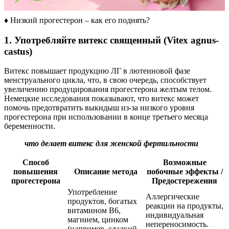
♦️​ Низкий прогестерон – как его поднять?
1. Употребляйте витекс священный (Vitex agnus-
castus)
Витекс повышает продукцию ЛГ в лютеиновой фазе
менструального цикла, что, в свою очередь, способствует
увеличению продуцирования прогестерона желтым телом.
Немецкие исследования показывают, что витекс может
помочь предотвратить выкидыш из-за низкого уровня
прогестерона при использовании в конце третьего месяца
беременности.
что делает витекс для женской фертильности
Способ
Возможные
повышения
Описание метода
побочные эффекты /
прогестерона
Предостережения
Употребление
Аллергические
продуктов, богатых
реакции на продукты,
витамином B6,
индивидуальная
магнием, цинком
непереносимость.
(например, сладкий