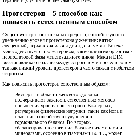
терапии и улучшить общее самочувствие.
Прогестерон – 5 способов как
повысить естественным способом
Существует три растительных средства, способствующих
увеличению уровня прогестерона у женщин: витекс
священный, перуанская мака и дииндолилметан. Витекс
взаимодействует с прогестероном, мягко влияя на организм в
период второй фазы менструального цикла. Мака и DIM
восстанавливают баланс между эстрогеном и прогестероном,
так как низкий уровень прогестерона часто связан с избытком
эстрогена.
Как повысить прогестерон естественным образом:
Эксперты в области женского здоровья
подчеркивают важность естественных методов
повышения уровня прогестерона. Во-первых,
регулярные физические нагрузки, такие как йога и
плавание, способствуют улучшению
гормонального баланса. Во-вторых,
сбалансированное питание, богатое витаминами и
минералами, особенно витаминами B6 и C, может