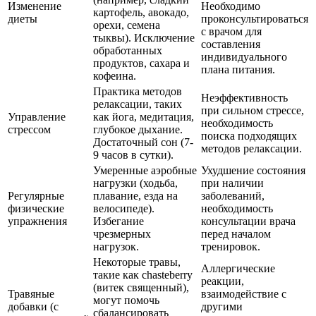
Изменение
Необходимо
картофель, авокадо,
диеты
проконсультироваться
орехи, семена
с врачом для
тыквы). Исключение
составления
обработанных
индивидуального
продуктов, сахара и
плана питания.
кофеина.
Практика методов
Неэффективность
релаксации, таких
при сильном стрессе,
Управление
как йога, медитация,
необходимость
стрессом
глубокое дыхание.
поиска подходящих
Достаточный сон (7-
методов релаксации.
9 часов в сутки).
Умеренные аэробные
Ухудшение состояния
нагрузки (ходьба,
при наличии
Регулярные
плавание, езда на
заболеваний,
физические
велосипеде).
необходимость
упражнения
Избегание
консультации врача
чрезмерных
перед началом
нагрузок.
тренировок.
Некоторые травы,
Аллергические
такие как chasteberry
реакции,
(витек священный),
Травяные
взаимодействие с
могут помочь
добавки (с
другими
сбалансировать