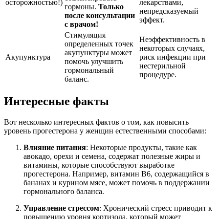
осторожностью!)
лекарствами,
гормоны.
Только
непредсказуемый
после консультации
эффект.
с врачом!
Стимуляция
Неэффективность в
определенных точек
некоторых случаях,
акупунктуры может
Акупунктура
риск инфекции при
помочь улучшить
нестерильной
гормональный
процедуре.
баланс.
Интересные факты
Вот несколько интересных фактов о том, как повысить
уровень прогестерона у женщин естественными способами:
Влияние питания
: Некоторые продукты, такие как
авокадо, орехи и семена, содержат полезные жиры и
витамины, которые способствуют выработке
прогестерона. Например, витамин B6, содержащийся в
бананах и курином мясе, может помочь в поддержании
гормонального баланса.
Управление стрессом
: Хронический стресс приводит к
повышению уровня кортизола, который может