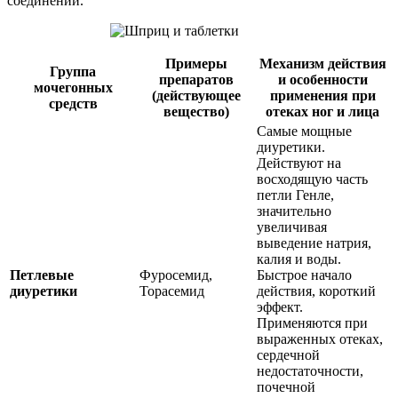
соединений.
Примеры
Механизм действия
Группа
препаратов
и особенности
мочегонных
(действующее
применения при
средств
вещество)
отеках ног и лица
Самые мощные
диуретики.
Действуют на
восходящую часть
петли Генле,
значительно
увеличивая
выведение натрия,
калия и воды.
Петлевые
Фуросемид,
Быстрое начало
диуретики
Торасемид
действия, короткий
эффект.
Применяются при
выраженных отеках,
сердечной
недостаточности,
почечной