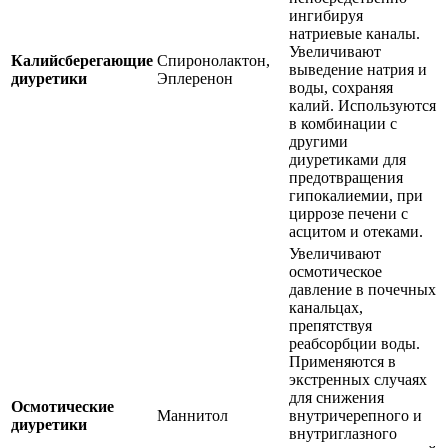
ингибируя
натриевые каналы.
Увеличивают
Калийсберегающие
Спиронолактон,
выведение натрия и
диуретики
Эплеренон
воды, сохраняя
калий. Используются
в комбинации с
другими
диуретиками для
предотвращения
гипокалиемии, при
циррозе печени с
асцитом и отеками.
Увеличивают
осмотическое
давление в почечных
канальцах,
препятствуя
реабсорбции воды.
Применяются в
экстренных случаях
для снижения
Осмотические
Маннитол
внутричерепного и
диуретики
внутриглазного