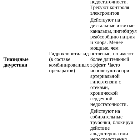
недостаточности.
Требуют контроля
электролитов.
Действуют на
дистальные извитые
канальцы, ингибируя
реабсорбцию натрия
и хлора. Менее
мощные, чем
Гидрохлоротиазид
петлевые, но имеют
Тиазидные
(в составе
более длительный
диуретики
комбинированных
эффект. Часто
препаратов)
используются при
артериальной
гипертензии с
отеками,
хронической
сердечной
недостаточности.
Действуют на
собирательные
трубочки, блокируя
действие
альдостерона или
непосредственно