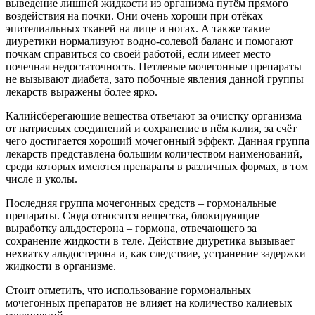
выведение лишней жидкости из организма путём прямого
воздействия на почки. Они очень хороши при отёках
эпителиальных тканей на лице и ногах. А также такие
диуретики нормализуют водно-солевой баланс и помогают
почкам справиться со своей работой, если имеет место
почечная недостаточность. Петлевые мочегонные препараты
не вызывают диабета, зато побочные явления данной группы
лекарств выражены более ярко.
Калийсберегающие вещества отвечают за очистку организма
от натриевых соединений и сохранение в нём калия, за счёт
чего достигается хороший мочегонный эффект. Данная группа
лекарств представлена большим количеством наименований,
среди которых имеются препараты в различных формах, в том
числе и уколы.
Последняя группа мочегонных средств – гормональные
препараты. Сюда относятся вещества, блокирующие
выработку альдостерона – гормона, отвечающего за
сохранение жидкости в теле. Действие диуретика вызывает
нехватку альдостерона и, как следствие, устранение задержки
жидкости в организме.
Стоит отметить, что использование гормональных
мочегонных препаратов не влияет на количество калиевых