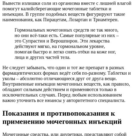
Вывести излишки соли из организма вместе с лишней влагой
помогут калийсберегающие мочегонные таблетки и
инъекции. В группе подобных веществ фигурируют такие
наименования, как Пирацетам, Лозартан и Триамтерен.
Гормональных мочегонных средств не так много,
но они всё-таки есть. Самые популярные из них –
это Супрастин и Верошпирон. Эти лекарства
действуют мягко, на гормональном уровне,
помогая быстро и легко снять отёки на коже ног,
лица и других частей тела.
Не следует забывать, что один и тот же препарат в разных
фармацевтических формах ведёт себя по-разному. Таблетки и
уколы – абсолютно отличающиеся друг от друга вещи.
Внутривенные инъекции мочегонных веществ, как правило,
обладают сильным действием и применяются только в
исключительных случаях. Перед любым использованием
важно уточнить все нюансы у авторитетного специалиста.
Показания и противопоказания к
применению мочегонных инъекций
Мочегонные средства, или диуретики, представляют собой